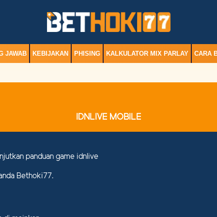
G JAWAB
KEBIJAKAN
PHISING
KALKULATOR MIX PARLAY
CARA 
IDNLIVE MOBILE
anjutkan panduan game idnlive
anda Bethoki77.