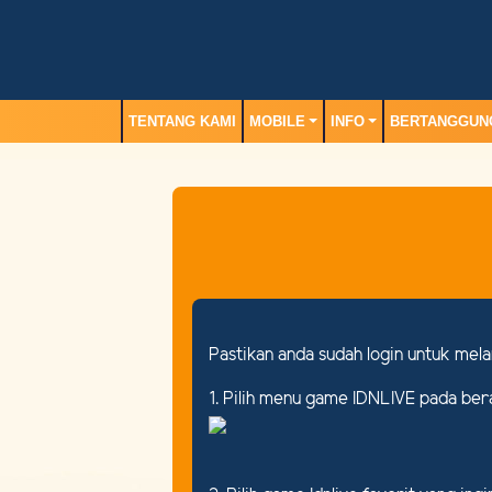
TENTANG KAMI
MOBILE
INFO
BERTANGGUN
Pastikan anda sudah login untuk mel
1. Pilih menu game IDNLIVE pada ber