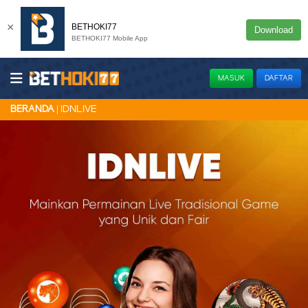
×
BETHOKI77
Download
BETHOKI77 Mobile App
MASUK
DAFTAR
IDNLIVE
BERANDA