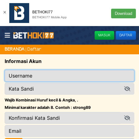
×
BETHOKI77
Download
BETHOKI77 Mobile App
MASUK
DAFTAR
Daftar
BERANDA
Informasi Akun
Wajib Kombinasi Huruf kecil & Angka, .
Minimal karakter adalah 8. Contoh : strong89